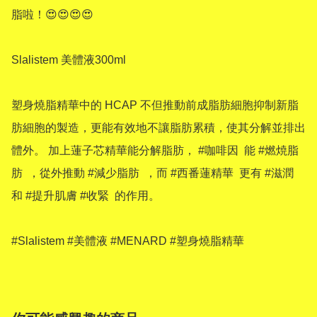
脂啦！😍😍😍😍

Slalistem 美體液300ml 

塑身燒脂精華中的 HCAP 不但推動前成脂肪細胞抑制新脂
肪細胞的製造，更能有效地不讓脂肪累積，使其分解並排出
體外。 加上蓮子芯精華能分解脂肪， #咖啡因  能 #燃焼脂
肪  ，從外推動 #減少脂肪  ，而 #西番蓮精華  更有 #滋潤  
和 #提升肌膚 #收緊  的作用。

#Slalistem #美體液 #MENARD #塑身燒脂精華