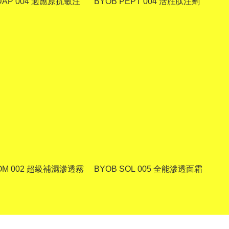
DAP 004 適應原抗敏注
BYOB PEPT 004 活胜肽注劑
SOM 002 超級補濕滲透霧
BYOB SOL 005 全能滲透面霜