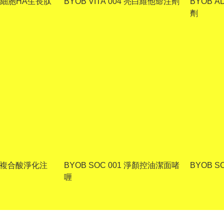
 活細胞HA生長肽
BYOB VITA 004 亮白維他命注劑
BYOB A
劑
04 複合酸淨化注
BYOB SOC 001 淨顏控油潔面啫
BYOB 
喱