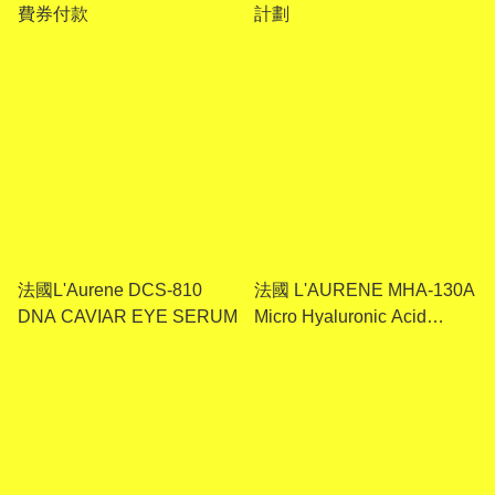
費券付款
計劃
法國L'Aurene DCS-810
法國 L'AURENE MHA-130A
DNA CAVIAR EYE SERUM
Micro Hyaluronic Acid
Serum Set