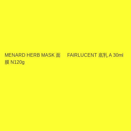
MENARD HERB MASK 面
FAIRLUCENT 底乳 A 30ml
膜 N120g