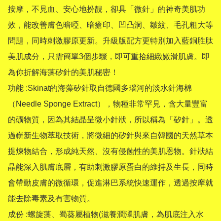
按摩，不見血、安心地扮靚，卻具「微針」的神奇美肌功
效，能改善膚色暗啞、暗瘡印、凹凸洞、皺紋、毛孔粗大等
問題，同時刺激膠原更新。升級版配方更特別加入藍銅胜肽
美肌成分，只需簡單3個步驟，即可重拾細緻嫩滑肌膚。即
為你折解海藻矽針的美肌秘密！

功能 :Skinat的海藻矽針取自德國多瑙河的淡水針海棉
（Needle Sponge Extract），物種非常罕見，含大量豐富
的礦物質，因為其結晶呈微小針狀，所以稱為「矽針」。透
過嶄新生物萃取技術，將微細的矽針與來自韓國的天然草本
提煉物結合，形成純天然、沒有侵蝕性的美肌恩物。針狀結
晶能深入肌膚底層，有助刺激膠原蛋白的維持及生長，同時
會帶動皮膚的微循環，促進淋巴系統快速運作，透過按摩就
能去除毒素及有害物質。

成份 :螺旋藻、蜀葵屬植物(滋養潤澤肌膚，為肌底注入水