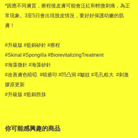
*因應不同膚質，療程後皮膚可能會泛紅和輕微刺痛，為正
常現象。3至5日會出現脫皮情況，要好好保護幼嫩的肌
膚！

#升級版 #藍銅矽針 #療程

#Skinat #Spongilla #BiorevitalizingTreatment

#海藻微針 #海藻矽針

#改善膚色暗啞  #暗瘡印 #凹凸洞 #皺紋 #毛孔粗大  #刺激
膠原更新

你可能感興趣的商品