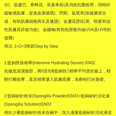
分)、葫蘆巴、香蜂花、長葉車前(具消炎抗菌效用，同時紓
緩敏感肌膚，促進血液循環)、問荊、鼠尾草(加速膠原合
成，有助肌膚細胞再生及修護)、金盞花(對紅斑、暗瘡和油
性肌膚具紓緩功效)、金縷梅(有助抵禦紫外線UVA及UVB的
侵襲)

用法 :1+2+3簡易Step by Step

1:藍銅胜肽精華(Intensive Hydrating Serum) SN02

先徹底清潔臉部，將6至8滴藍銅性精華平均塗於臉上，輕
輕打圈按摩，直至精華滲入肌膚底層，為療程打好基礎。

2:藍銅矽針粉末(Spongilla Powder)SN01+藍銅矽針活化液
(Spongilla Solution)SN03

倒出少量藍銅矽針粉末在碗中，加入適量藍銅矽針活化液並