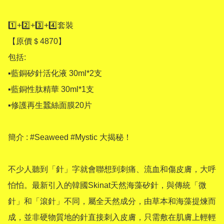
1️⃣+2️⃣+3️⃣+4️⃣套裝

【原價＄4870】

包括:

▪藍銅矽針活化液 30ml*2支

▪藍銅性肽精華 30ml*1支

▪修護再生蠶絲面膜20片

簡介 : #Seaweed #Mystic 大揭秘！

不少人聽到「針」字就會聯想到刺痛、流血和傷皮膚，大呼
怕怕。最新引入的韓國Skinat天然海藻矽針，與傳統「微
針」和「滾針」不同，屬全天然成分，由草本和海藻提煉而
成，並非硬物質地的針直接刺入皮膚，只需敷在肌膚上輕輕