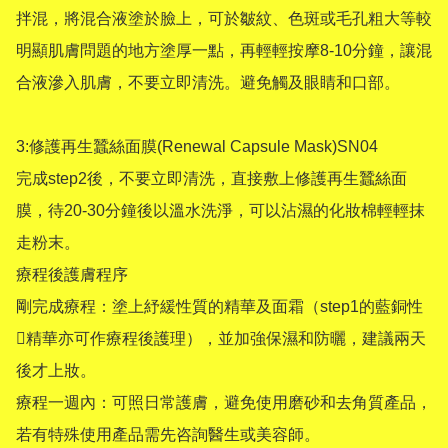
拌混，將混合液塗於臉上，可於皺紋、色斑或毛孔粗大等較
明顯肌膚問題的地方塗厚一點，再輕輕按摩8-10分鐘，讓混
合液滲入肌膚，不要立即清洗。避免觸及眼睛和口部。

3:修護再生蠶絲面膜(Renewal Capsule Mask)SN04

完成step2後，不要立即清洗，直接敷上修護再生蠶絲面
膜，待20-30分鐘後以溫水洗淨，可以沾濕的化妝棉輕輕抹
走粉末。

療程後護膚程序

剛完成療程：塗上紓緩性質的精華及面霜（step1的藍銅性
精華亦可作療程後護理），並加強保濕和防曬，建議兩天
後才上妝。

療程一週內：可照日常護膚，避免使用磨砂和去角質產品，
若有特殊使用產品需先咨詢醫生或美容師。
