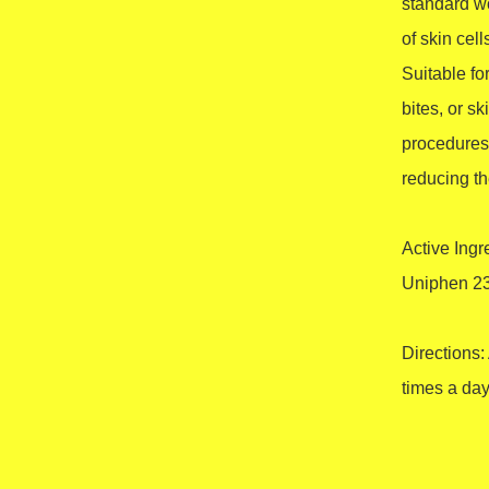
standard wo
of skin cel
Suitable fo
bites, or s
procedures,
reducing the
Active Ingr
Uniphen 23.
Directions:
times a day