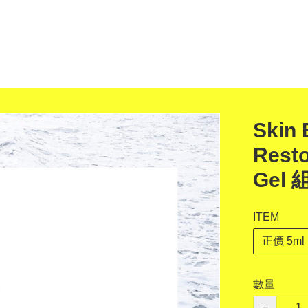
Skin 
Resto
Gel
ITEM
正價 5ml
數量
−