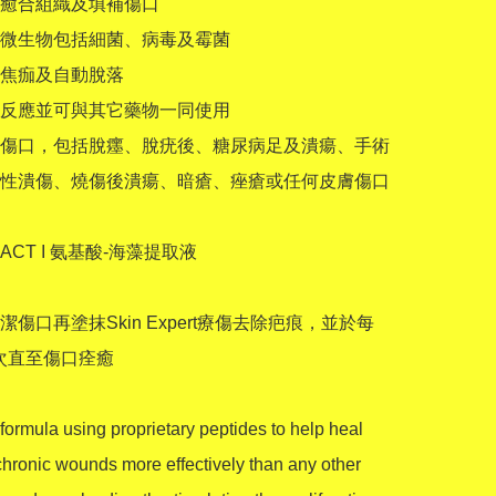
癒合組織及填補傷口

微生物包括細菌、病毒及霉菌

焦痂及自動脫落

反應並可與其它藥物一同使用

傷口，包括脫癦、脫疣後、糖尿病足及潰瘍、手術
性潰傷、燒傷後潰瘍、暗瘡、痤瘡或任何皮膚傷口

CT I 氨基酸-海藻提取液

傷口再塗抹Skin Expert療傷去除疤痕，並於每
次直至傷口痊癒

formula using proprietary peptides to help heal 
hronic wounds more effectively than any other 