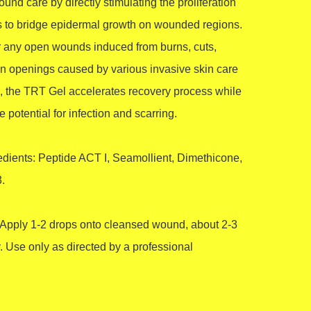
und care by directly stimulating the proliferation 
ls to bridge epidermal growth on wounded regions. 
r any open wounds induced from burns, cuts, 
kin openings caused by various invasive skin care 
 the TRT Gel accelerates recovery process while 
 potential for infection and scarring.

edients: Peptide ACT I, Seamollient, Dimethicone, 


 Apply 1-2 drops onto cleansed wound, about 2-3 
. Use only as directed by a professional