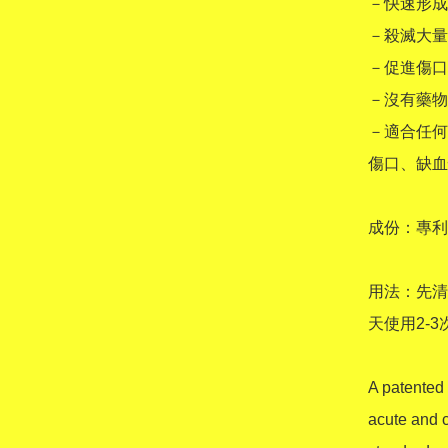
－快速形成
－殺滅大量
－促進傷口
－沒有藥物
－適合任何
傷口、缺血
成份：專利A
用法：先清潔
天使用2-3
A patented 
acute and c