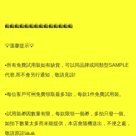
🛍🛍🛍🛍🛍🛍🛍🛍🛍🛍🛍🛍🛍🛍 

💡溫馨提示💡 

▪所有免費試用裝如有缺貨，可以同品牌或同類型SAMPLE 
代替,而不會另行通知，敬請見諒! 

▪每位客戶可🆓️免費領取最多3款，每款1件免費試用裝。

▪試用裝🎁因數量有限，每款限領一個🎁，多拍只發一個。 
如拍下數量太多而未能提供，本店會隨機送出，不便之處，
敬請原諒!🙏🙏 
