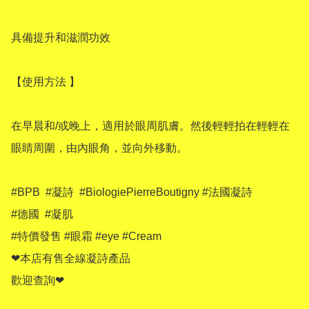
具備提升和滋潤功效

【使用方法 】

在早晨和/或晚上，適用於眼周肌膚。然後輕輕拍在輕輕在
眼睛周圍，由內眼角，並向外移動。

#BPB  #凝詩  #BiologiePierreBoutigny #法國凝詩

#德國  #凝肌

#特價發售 #眼霜 #eye #Cream 

❤本店有售全線凝詩產品

歡迎查詢❤
