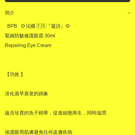
簡介
−
  BPB   🌻法國 🇫🇷『凝詩』🌻

緊緻防皺修護眼霜 30ml

Repairing Eye Cream 

【功效 】

淡化過早衰老的跡象

蘊含珍貴的魚子精華，促進細胞再生，同時滋潤

保護眼周肌膚避免任何皮膚疾病
