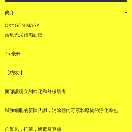
簡介
−
OXYGEN MASK 

活氧光采補濕面膜

75 毫升

【功效 】

面部護理立刻軟化和舒緩肌膚

增強細胞的新陳代謝，消除體內毒素和廢物的淨化膚色

抗氧化，抗菌，解毒及爽膚
